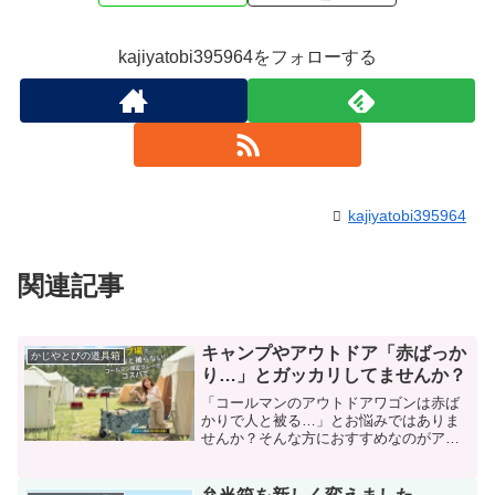
kajiyatobi395964をフォローする
kajiyatobi395964
関連記事
キャンプやアウトドア「赤ばっか
かじやとびの道具箱
り…」とガッカリしてませんか？
「コールマンのアウトドアワゴンは赤ば
かりで人と被る…」とお悩みではありま
せんか？そんな方におすすめなのがアル
ペン限定カラーの「グレー（型
番:2000034670）」。本記事では、おしゃ
れで実用的な限定グレーのメリット・デ