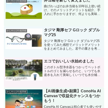
弁当箱を新しく変えました
かじやとびの道具箱
メリットを徹底解説します！
曲げわっぱのお弁当箱を10年以上使い続
け、そのメリットデメリットを紹介、手
入れに手かかりますが、何よりも美味し
いお弁当を楽しみに仕事を楽しんでみて
は、どうでしょうか。
タジマ 剛厚セフ Gロック ダブル
かじやとびの道具箱
マグ25
タジマ 剛厚セフ Gロック ダブルマグ25
を使ってみた感想でメリットデメリット
をまとめてみました。若干の重さを考慮
しても作業効率てきにみて使ったほうが
いいと個人的には思っています。
エコでおいしい水始めました
かじやとびの道具箱
このボトル型浄水器をつかってペットボ
トルのゴミを減らせるのと、いつでも水
道水を入れて美味しくいつでも水分補
給、加えて外出先で、飲み水を買うこと
から卒業。マイクロディスクフィルター
を買い替えるのに少しお金はかかります
が、使うことでエコになると思います。
【AI画像生成×副業】ConoHa AI
かじやとびの道具箱
Canvasで収益化チャンスをつか
もう！
ConoHa AI Canvasは初心者でも使いやす