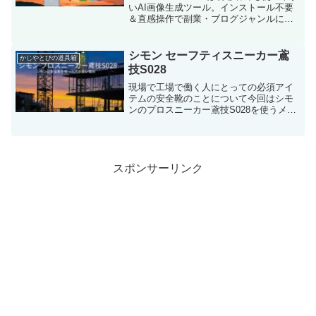
いAI画像生成ツール。インストール不要
＆直感操作で副業・ブログジャンルに最
適！
シモン セーフティスニーカー鳶
かじやとびの道具箱
技S028
現場で工場で働く人にとっての必須アイ
テムの安全靴のことについて今回はシモ
ンのプロスニーカー鳶技S028を使うメリ
ットデメリットを分かりやすくまとめて
みました、参考になれば幸いです。
スポンサーリンク