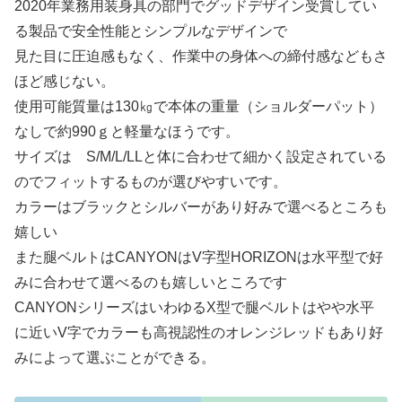
2020年業務用装身具の部門でグッドデザイン受賞してい
る製品で安全性能とシンプルなデザインで
見た目に圧迫感もなく、作業中の身体への締付感などもさ
ほど感じない。
使用可能質量は130㎏で本体の重量（ショルダーパット）
なしで約990ｇと軽量なほうです。
サイズは S/M/L/LLと体に合わせて細かく設定されている
のでフィットするものが選びやすいです。
カラーはブラックとシルバーがあり好みで選べるところも
嬉しい
また腿ベルトはCANYONはV字型HORIZONは水平型で好
みに合わせて選べるのも嬉しいところです
CANYONシリーズはいわゆるX型で腿ベルトはやや水平
に近いV字でカラーも高視認性のオレンジレッドもあり好
みによって選ぶことができる。