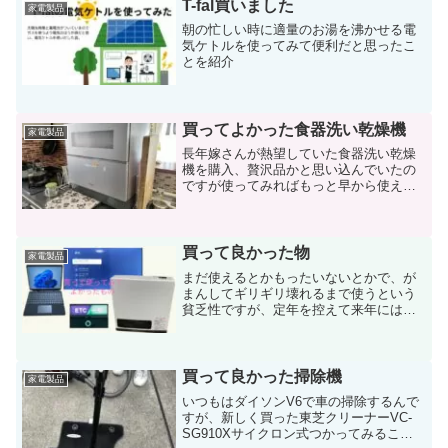
T-fal買いました
家電製品
朝の忙しい時に適量のお湯を沸かせる電
気ケトルを使ってみて便利だと思ったこ
とを紹介
買ってよかった食器洗い乾燥機
家電製品
長年嫁さんが熱望していた食器洗い乾燥
機を購入、贅沢品かと思い込んでいたの
ですが使ってみればもっと早から使えば
良かったようです、食器の入れ方さえち
ゃんとすれば後はコース選んでタッチパ
ネルにポンっと触れるだけで、いつでも
同じように綺麗に洗い上げ
買って良かった物
家電製品
まだ使えるとかもったいないとかで、が
まんしてギリギリ壊れるまで使うという
貧乏性ですが、定年を控えて来年には買
えなくなちゃうのも困るので今年中にア
レコレと購入、もっと早く使えば良かっ
た物ばかりを紹介。
買って良かった掃除機
家電製品
いつもはダイソンV6で車の掃除するんで
すが、新しく買った東芝クリーナーVC-
SG910Xサイクロン式つかってみること