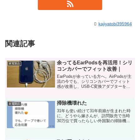
kajiyatobi395964
関連記事
余ってるEarPodsを再活用！シリ
家電製品
コンカバーでフィット改善｜
EarPodsが余っている方へ。AirPodsが主
流の今でも、シリコンカバーでフィット
感が改善し、USB‑C変換アダプターを使
えば最新iPhoneでも再活用できます。ダ
イソーで人気だったカバーの代替品も紹
介します。
掃除機壊れた
家電製品
31年も使い続けて31年前娘が生まれた時
に、どうやら嫁さんが、訪問販売で当時
30万位で買ったらしい外国製の掃除機。
CONCORDIA E-2000 だいぶごつくてで
かい。電源を入れるスイッチなんか足で
踏んでON/OFFするという、少しアバウ...