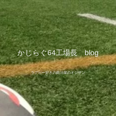
かじらぐ64工場長 blog
ラグビー好きの鍛冶屋のオジサン