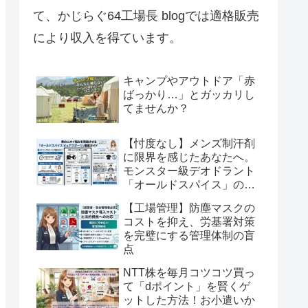
て、かじらぐ64工場長 blogでは適格販売
により収入を得ています。
キャンプやアウトドア「赤
ばっかり…」とガッカリし
てませんか？
【忖度なし】メンズ制汗剤
に限界を感じたあなたへ。
モンスター級デオドラント
「オールドスパイス」の実
力を徹底解剖
【工場管理】防塵マスクの
コストを抑え、労基署対策
を完璧にする管理体制の盲
点
NTT株を毎月コツコツ買っ
て「dポイント」を賢くゲ
ットした方法！お小遣いか