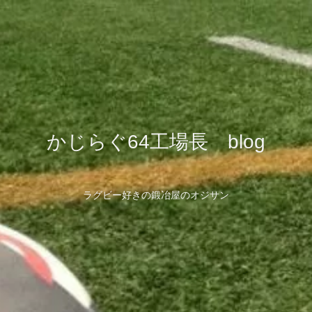
かじらぐ64工場長 blog
ラグビー好きの鍛冶屋のオジサン