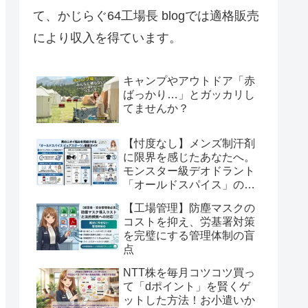
て、かじらぐ64工場長 blogでは適格販売
により収入を得ています。
キャンプやアウトドア「赤
ばっかり…」とガッカリし
てませんか？
【忖度なし】メンズ制汗剤
に限界を感じたあなたへ。
モンスター級デオドラント
「オールドスパイス」の実
力を徹底解剖
【工場管理】防塵マスクの
コストを抑え、労基署対策
を完璧にする管理体制の盲
点
NTT株を毎月コツコツ買っ
て「dポイント」を賢くゲ
ットした方法！お小遣いか