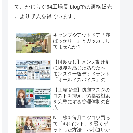
て、かじらぐ64工場長 blogでは適格販売
により収入を得ています。
キャンプやアウトドア「赤
ばっかり…」とガッカリし
てませんか？
【忖度なし】メンズ制汗剤
に限界を感じたあなたへ。
モンスター級デオドラント
「オールドスパイス」の実
力を徹底解剖
【工場管理】防塵マスクの
コストを抑え、労基署対策
を完璧にする管理体制の盲
点
NTT株を毎月コツコツ買っ
て「dポイント」を賢くゲ
ットした方法！お小遣いか