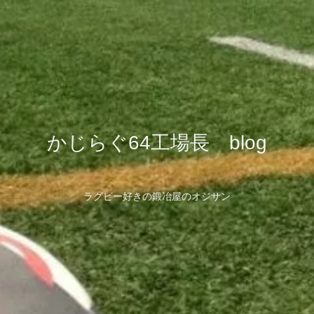
かじらぐ64工場長 blog
ラグビー好きの鍛冶屋のオジサン